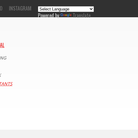
EO
INSTAGRAM
Powered by
Translate
IAL
ING
K
TANTS