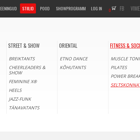
FB
VIM
REENINGUD
STIILID
POOD
SHOWPROGRAMM
LOG IN
0
STREET & SHOW
ORIENTAL
FITNESS & SOC
BREIKTANTS
ETNO DANCE
MUSCLE TON
CHEERLEADERS &
KÕHUTANTS
PILATES
SHOW
POWER BREA
FEMININE X®
SELTSKONNA
HEELS
JAZZ-FUNK
TÄNAVATANTS