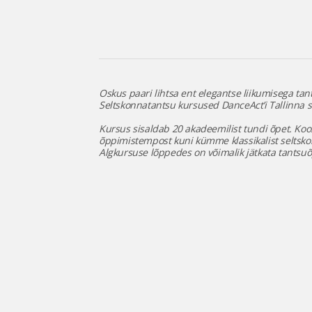
Oskus paari lihtsa ent elegantse liikumisega tant
Seltskonnatantsu kursused DanceAct’i Tallinna s
Kursus sisaldab 20 akadeemilist tundi õpet. Koos
õppimistempost kuni kümme klassikalist seltskonn
Algkursuse lõppedes on võimalik jätkata tantsuõ