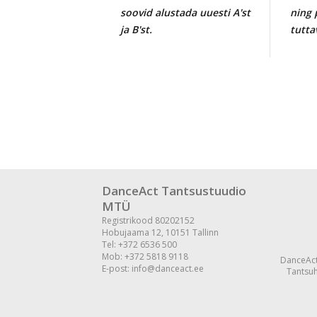
soovid alustada uuesti A'st
ning 
ja B'st.
tutta
DanceAct Tantsustuudio
MTÜ
Registrikood 80202152
Hobujaama 12, 10151 Tallinn
Tel: +372 6536 500
Mob: +372 5818 9118
DanceAct
E-post: info@danceact.ee
Tantsuh