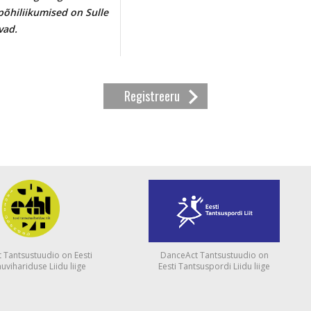
põhiliikumised on Sulle
vad.
Registreeru
 Tantsustuudio on Eesti
DanceAct Tantsustuudio on
uvihariduse Liidu liige
Eesti Tantsuspordi Liidu liige