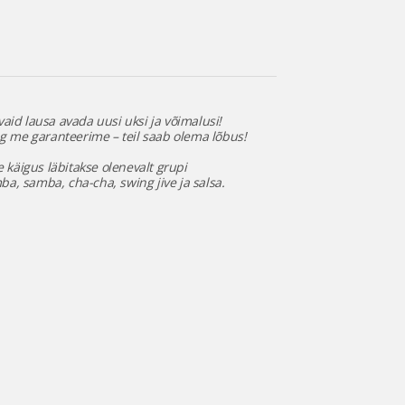
vaid lausa avada uusi uksi ja võimalusi!
ng me garanteerime – teil saab olema lõbus!
 käigus läbitakse olenevalt grupi
ba, samba, cha-cha, swing jive ja salsa.