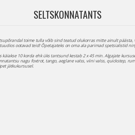
SELTSKONNATANTS
supõrandal toime tulla võib sind teatud olukorras mitte ainult päästa, 
tuudios ootavad teid! Õpetajateks on oma ala parimad spetsialistid ni
 käiakse 10 korda ehk üks tantsund kestab 2 x 45 min. Algajate kursuse
atantsu nagu foxtrot, tango, aeglane valss, viini valss, quickstep, rum
pet jätkukursusel.