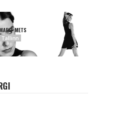
MARIT METS
Tallinn
RGI