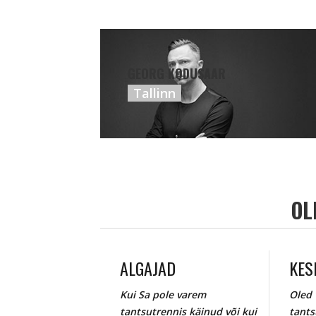
GEORG KODUSAAR
Tallinn
OL
ALGAJAD
KES
Kui Sa pole varem
Oled 
tantsutrennis käinud või kui
tants